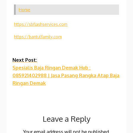
Home
https://sbflashservices.com
https://bantulfamily.com
Continue
Next Post:
Spesialis Baja Ringan Demak Hub :
Reading
085921402988 | Jasa Pasang Rangka Atap Baja
Ringan Demak
Leave a Reply
Your email address will not be published.