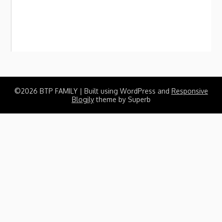
©2026 BTP FAMILY
| Built using WordPress and
Responsive
Blogily
theme by Superb