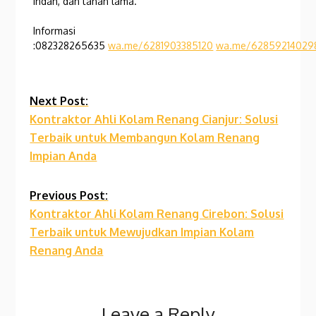
indah, dan tahan lama.
Informasi
:082328265635
wa.me/6281903385120
wa.me/62859214029
Continue
Next Post:
Kontraktor Ahli Kolam Renang Cianjur: Solusi
Reading
Terbaik untuk Membangun Kolam Renang
Impian Anda
Previous Post:
Kontraktor Ahli Kolam Renang Cirebon: Solusi
Terbaik untuk Mewujudkan Impian Kolam
Renang Anda
Leave a Reply