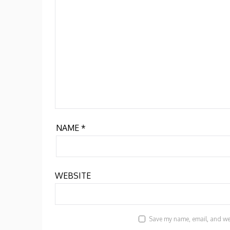
NAME
*
WEBSITE
Save my name, email, and webs