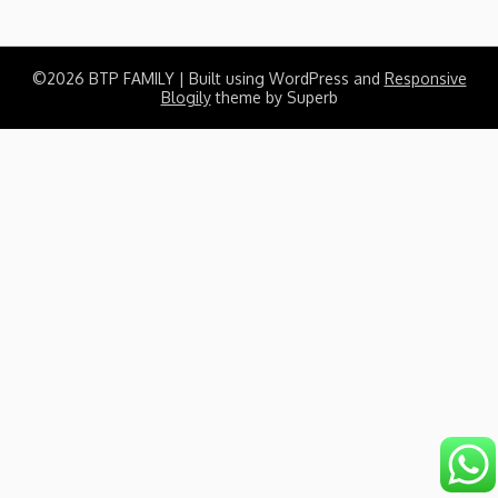
©2026 BTP FAMILY
| Built using WordPress and
Responsive
Blogily
theme by Superb