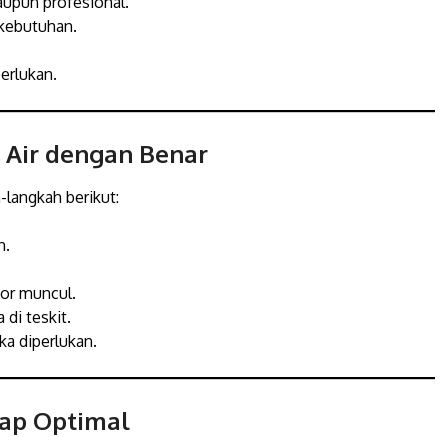
upun profesional.
kebutuhan.
erlukan.
 Air dengan Benar
h-langkah berikut:
h.
tor muncul.
di teskit.
ka diperlukan.
tap Optimal