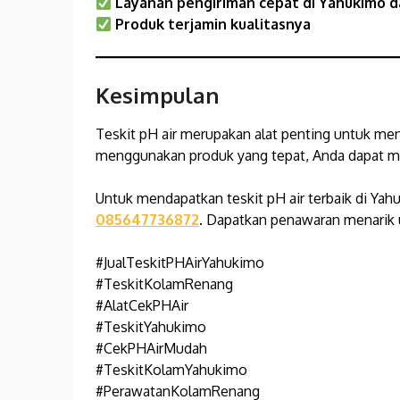
Layanan pengiriman cepat di Yahukimo
d
Produk terjamin kualitasnya
Kesimpulan
Teskit pH air merupakan alat penting untuk men
menggunakan produk yang tepat, Anda dapat mem
Untuk mendapatkan teskit pH air terbaik di Yah
085647736872
. Dapatkan penawaran menarik 
#JualTeskitPHAirYahukimo
#TeskitKolamRenang
#AlatCekPHAir
#TeskitYahukimo
#CekPHAirMudah
#TeskitKolamYahukimo
#PerawatanKolamRenang