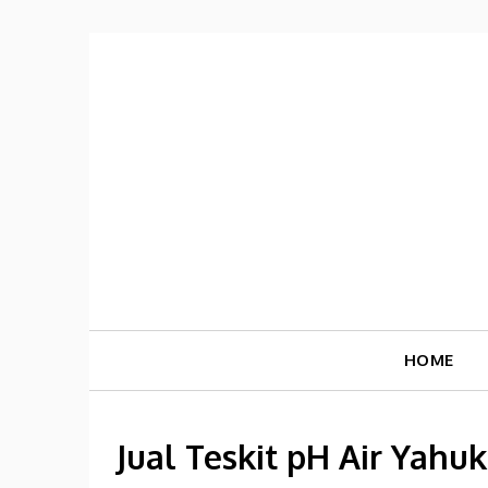
Skip
to
content
HOME
Jual Teskit pH Air Yahu