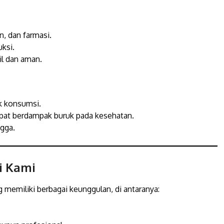
, dan farmasi.
uksi.
l dan aman.
k konsumsi.
pat berdampak buruk pada kesehatan.
gga.
i Kami
 memiliki berbagai keunggulan, di antaranya: