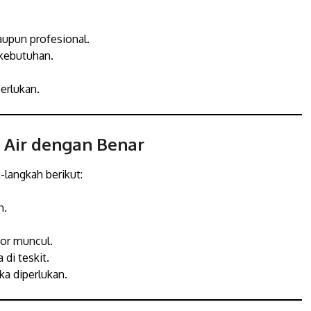
upun profesional.
kebutuhan.
erlukan.
 Air dengan Benar
h-langkah berikut:
h.
tor muncul.
di teskit.
ka diperlukan.