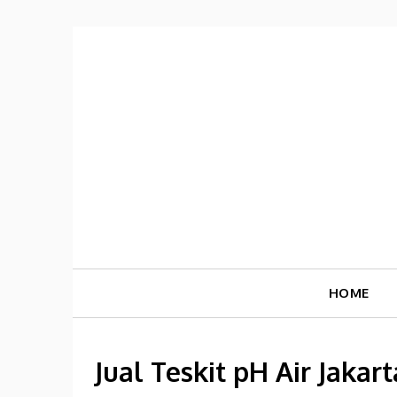
Skip
to
content
HOME
Jual Teskit pH Air Jakar