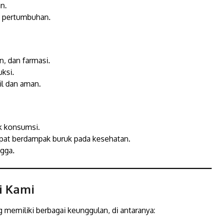
n.
k pertumbuhan.
, dan farmasi.
uksi.
l dan aman.
k konsumsi.
pat berdampak buruk pada kesehatan.
gga.
i Kami
 memiliki berbagai keunggulan, di antaranya: