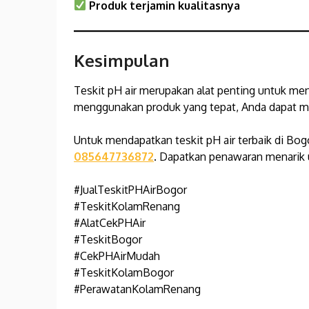
Produk terjamin kualitasnya
Kesimpulan
Teskit pH air merupakan alat penting untuk men
menggunakan produk yang tepat, Anda dapat mem
Untuk mendapatkan teskit pH air terbaik di Bog
085647736872
. Dapatkan penawaran menarik 
#JualTeskitPHAirBogor
#TeskitKolamRenang
#AlatCekPHAir
#TeskitBogor
#CekPHAirMudah
#TeskitKolamBogor
#PerawatanKolamRenang