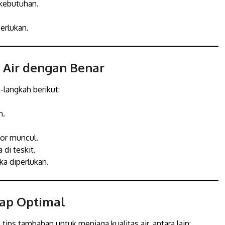
kebutuhan.
erlukan.
 Air dengan Benar
h-langkah berikut:
h.
tor muncul.
di teskit.
ka diperlukan.
tap Optimal
tips tambahan untuk menjaga kualitas air, antara lain: