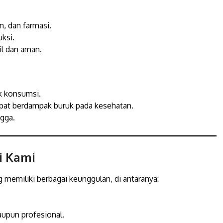
, dan farmasi.
uksi.
l dan aman.
k konsumsi.
pat berdampak buruk pada kesehatan.
gga.
i Kami
 memiliki berbagai keunggulan, di antaranya:
upun profesional.