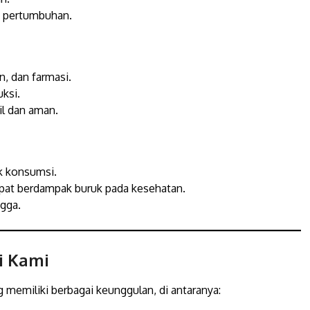
k pertumbuhan.
, dan farmasi.
uksi.
l dan aman.
k konsumsi.
pat berdampak buruk pada kesehatan.
gga.
i Kami
 memiliki berbagai keunggulan, di antaranya: