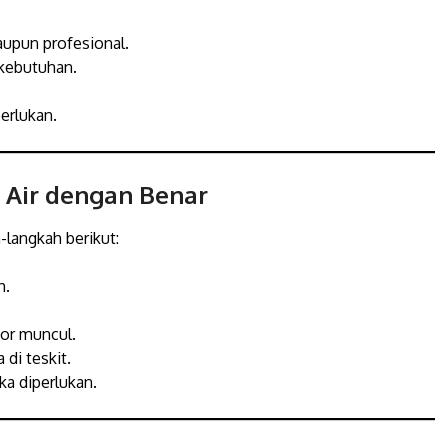
upun profesional.
kebutuhan.
erlukan.
 Air dengan Benar
h-langkah berikut:
h.
tor muncul.
di teskit.
ka diperlukan.