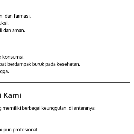
, dan farmasi.
uksi.
l dan aman.
k konsumsi.
pat berdampak buruk pada kesehatan.
gga.
i Kami
 memiliki berbagai keunggulan, di antaranya:
upun profesional.