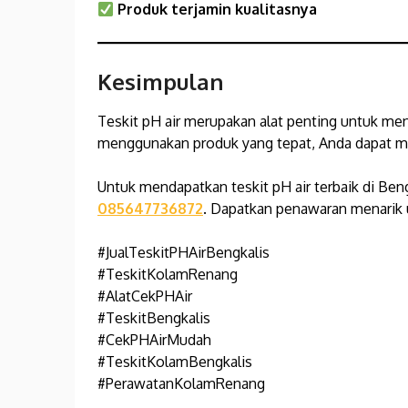
Produk terjamin kualitasnya
Kesimpulan
Teskit pH air merupakan alat penting untuk men
menggunakan produk yang tepat, Anda dapat mem
Untuk mendapatkan teskit pH air terbaik di Ben
085647736872
. Dapatkan penawaran menarik 
#JualTeskitPHAirBengkalis
#TeskitKolamRenang
#AlatCekPHAir
#TeskitBengkalis
#CekPHAirMudah
#TeskitKolamBengkalis
#PerawatanKolamRenang