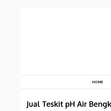
Skip
to
content
HOME
Jual Teskit pH Air Bengk