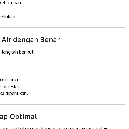
kebutuhan.
erlukan.
 Air dengan Benar
h-langkah berikut:
h.
tor muncul.
di teskit.
ka diperlukan.
tap Optimal
tips tambahan untuk menjaga kualitas air, antara lain: