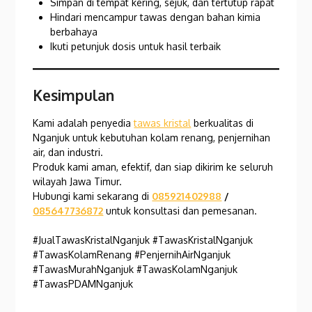
Simpan di tempat kering, sejuk, dan tertutup rapat
Hindari mencampur tawas dengan bahan kimia
berbahaya
Ikuti petunjuk dosis untuk hasil terbaik
Kesimpulan
Kami adalah penyedia
tawas kristal
berkualitas di
Nganjuk untuk kebutuhan kolam renang, penjernihan
air, dan industri.
Produk kami aman, efektif, dan siap dikirim ke seluruh
wilayah Jawa Timur.
Hubungi kami sekarang di
085921402988
/
085647736872
untuk konsultasi dan pemesanan.
#JualTawasKristalNganjuk #TawasKristalNganjuk
#TawasKolamRenang #PenjernihAirNganjuk
#TawasMurahNganjuk #TawasKolamNganjuk
#TawasPDAMNganjuk