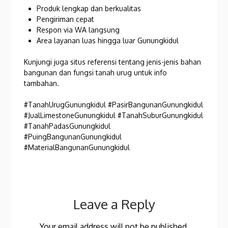
Produk lengkap dan berkualitas
Pengiriman cepat
Respon via WA langsung
Area layanan luas hingga luar Gunungkidul
Kunjungi juga situs referensi tentang jenis-jenis bahan
bangunan dan fungsi tanah urug untuk info
tambahan.
#TanahUrugGunungkidul #PasirBangunanGunungkidul
#JualLimestoneGunungkidul #TanahSuburGunungkidul
#TanahPadasGunungkidul
#PuingBangunanGunungkidul
#MaterialBangunanGunungkidul
Leave a Reply
Your email address will not be published.