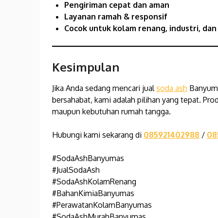
Pengiriman cepat dan aman
Layanan ramah & responsif
Cocok untuk kolam renang, industri, da
Kesimpulan
Jika Anda sedang mencari
jual
soda ash
Banyumas
bersahabat, kami adalah pilihan yang tepat. Pr
maupun kebutuhan rumah tangga.
Hubungi kami sekarang di
085921402988
/
08
#SodaAshBanyumas
#JualSodaAsh
#SodaAshKolamRenang
#BahanKimiaBanyumas
#PerawatanKolamBanyumas
#SodaAshMurahBanyumas