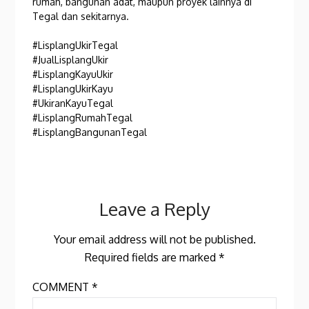
rumah, bangunan adat, maupun proyek lainnya di
Tegal dan sekitarnya.
#LisplangUkirTegal
#JualLisplangUkir
#LisplangKayuUkir
#LisplangUkirKayu
#UkiranKayuTegal
#LisplangRumahTegal
#LisplangBangunanTegal
Leave a Reply
Your email address will not be published.
Required fields are marked
*
COMMENT
*