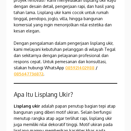
proyek renovasi? Kami menyediakan lisplang ukir kayu
dengan desain detail, pengerjaan rapi, dan hasil yang
tahan lama. Lisplang ukir kami cocok untuk rumah
tinggal, pendopo, joglo, villa, hingga bangunan
komersial yang ingin menonjolkan nilai estetika dan
kesan elegan.
Dengan pengalaman dalam pengerjaan lisplang ukir,
kami melayani kebutuhan pelanggan di wilayah Tegal
dan sekitarnya dengan pelayanan profesional dan
respons cepat. Untuk pemesanan dan konsultasi,
silakan hubungi WhatsApp
085921402988
/
085647736872
.
Apa Itu Lisplang Ukir?
Lisplang ukir
adalah papan penutup bagian tepi atap
bangunan yang diberi motif ukiran. Selain berfungsi
menutup rangka atap agar terlihat rapi, lisplang ukir
juga memiliki nilai dekoratif tinggi. Motif ukiran pada
lisplang mampu memberikan karakter khas pada