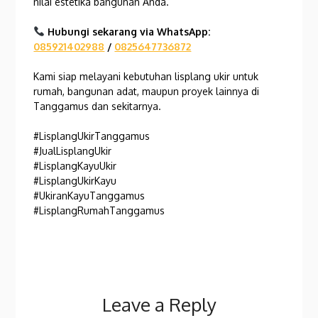
nilai estetika bangunan Anda.
Hubungi sekarang via WhatsApp:
085921402988
/
0825647736872
Kami siap melayani kebutuhan lisplang ukir untuk
rumah, bangunan adat, maupun proyek lainnya di
Tanggamus dan sekitarnya.
#LisplangUkirTanggamus
#JualLisplangUkir
#LisplangKayuUkir
#LisplangUkirKayu
#UkiranKayuTanggamus
#LisplangRumahTanggamus
Leave a Reply