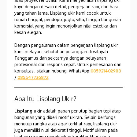
atau proyek renovasi? Kami menyediakan lisplang ukir
kayu dengan desain detail, pengerjaan rapi, dan hasil
yang tahan lama. Lisplang ukir kami cocok untuk
rumah tinggal, pendopo, joglo, villa, hingga bangunan
komersial yang ingin menonjolkan nilai estetika dan
kesan elegan.
Dengan pengalaman dalam pengerjaan lisplang ukir,
kami melayani kebutuhan pelanggan di wilayah
Tanggamus dan sekitarnya dengan pelayanan
profesional dan respons cepat. Untuk pemesanan dan
konsultasi, silakan hubungi WhatsApp
085921402988
/
085647736872
.
Apa Itu Lisplang Ukir?
Lisplang ukir
adalah papan penutup bagian tepi atap
bangunan yang diberi motif ukiran. Selain berfungsi
menutup rangka atap agar terlihat rapi, lisplang ukir
juga memiliki nilai dekoratif tinggi. Motif ukiran pada
lisplang mampu memberikan karakter khas pada