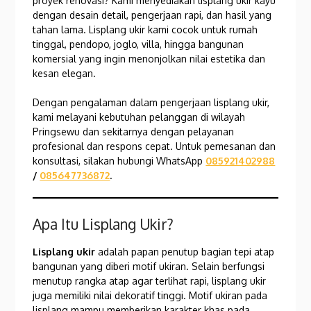
proyek renovasi? Kami menyediakan lisplang ukir kayu
dengan desain detail, pengerjaan rapi, dan hasil yang
tahan lama. Lisplang ukir kami cocok untuk rumah
tinggal, pendopo, joglo, villa, hingga bangunan
komersial yang ingin menonjolkan nilai estetika dan
kesan elegan.
Dengan pengalaman dalam pengerjaan lisplang ukir,
kami melayani kebutuhan pelanggan di wilayah
Pringsewu dan sekitarnya dengan pelayanan
profesional dan respons cepat. Untuk pemesanan dan
konsultasi, silakan hubungi WhatsApp
085921402988
/
085647736872
.
Apa Itu Lisplang Ukir?
Lisplang ukir
adalah papan penutup bagian tepi atap
bangunan yang diberi motif ukiran. Selain berfungsi
menutup rangka atap agar terlihat rapi, lisplang ukir
juga memiliki nilai dekoratif tinggi. Motif ukiran pada
lisplang mampu memberikan karakter khas pada