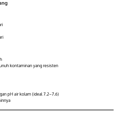
ang
ri
ri
uh
unuh kontaminan yang resisten
n pH air kolam (ideal 7.2–7.6)
ainnya