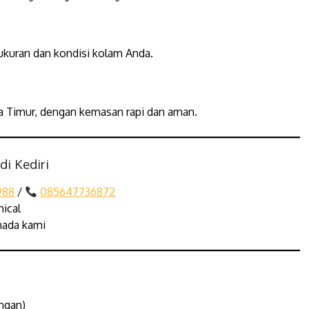
ukuran dan kondisi kolam Anda.
wa Timur, dengan kemasan rapi dan aman.
i Kediri
988
/
085647736872
ical
mada kami
ngan)