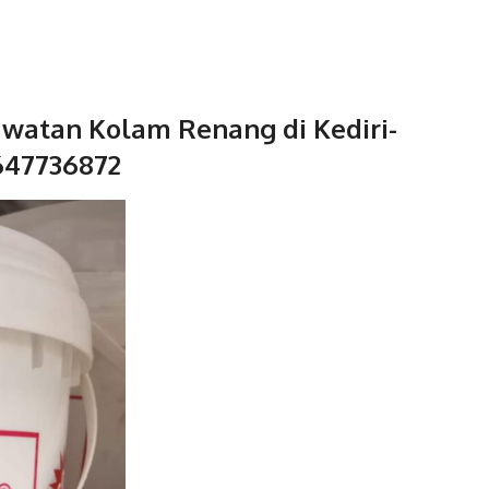
awatan Kolam Renang di Kediri-
647736872