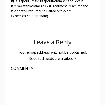
#JualKaporitGresik #KaporitKolamRenangGresik
#PerawatanKolamGresik #TreatmentKolamRenang
#KaporitMurahGresik #JualKaporitKolam
#ChemicalKolamRenang
Leave a Reply
Your email address will not be published.
Required fields are marked
*
COMMENT
*