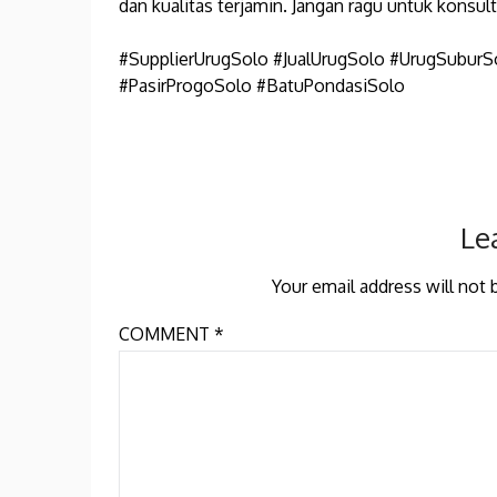
dan kualitas terjamin. Jangan ragu untuk konsul
#SupplierUrugSolo #JualUrugSolo #UrugSubur
#PasirProgoSolo #BatuPondasiSolo
Le
Your email address will not 
COMMENT
*