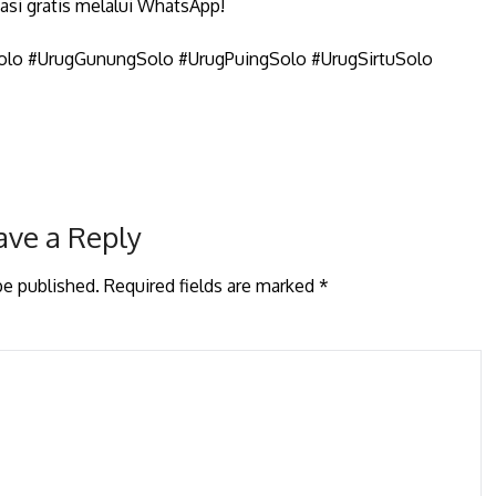
tasi gratis melalui WhatsApp!
Solo #UrugGunungSolo #UrugPuingSolo #UrugSirtuSolo
ave a Reply
be published.
Required fields are marked
*