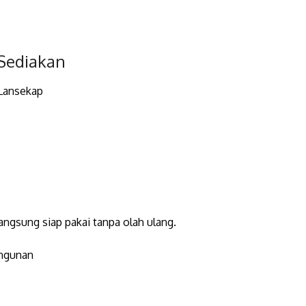
 Sediakan
 Lansekap
angsung siap pakai tanpa olah ulang.
angunan