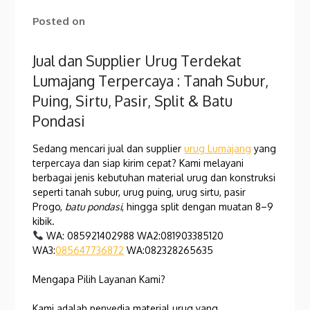
Posted on
Jual dan Supplier Urug Terdekat
Lumajang Terpercaya : Tanah Subur,
Puing, Sirtu, Pasir, Split & Batu
Pondasi
Sedang mencari jual dan supplier
urug Lumajang
yang
terpercaya dan siap kirim cepat? Kami melayani
berbagai jenis kebutuhan material urug dan konstruksi
seperti tanah subur, urug puing, urug sirtu, pasir
Progo,
batu pondasi
, hingga split dengan muatan 8–9
kibik.
WA: 085921402988 WA2:081903385120
WA3:
085647736872
WA:082328265635
Mengapa Pilih Layanan Kami?
Kami adalah penyedia material urug yang