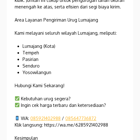
kibik. Jumlah ini cukup untuk pengurugan lahan ukuran
menengah ke atas, serta efisien dari segi biaya kirim.
Area Layanan Pengiriman Urug Lumajang
Kami melayani seluruh wilayah Lumajang, meliputi:
Lumajang (Kota)
Tempeh
Pasirian
Senduro
Yosowilangun
Hubungi Kami Sekarang!
Kebutuhan urug segera?
Ingin cek harga terbaru dan ketersediaan?
WA:
085921402988
/
085647736872
Klik langsung: https://wa.me/6285921402988
Kesimpulan