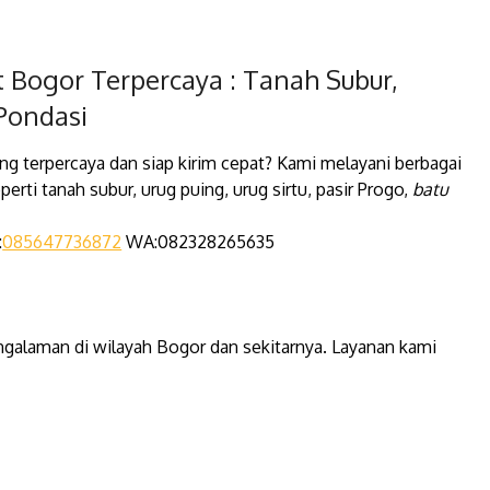
t Bogor Terpercaya : Tanah Subur,
 Pondasi
ng terpercaya dan siap kirim cepat? Kami melayani berbagai
erti tanah subur, urug puing, urug sirtu, pasir Progo,
batu
:
085647736872
WA:082328265635
ngalaman di wilayah Bogor dan sekitarnya. Layanan kami