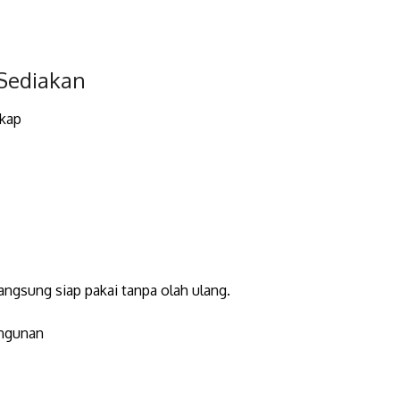
 Sediakan
ekap
angsung siap pakai tanpa olah ulang.
angunan