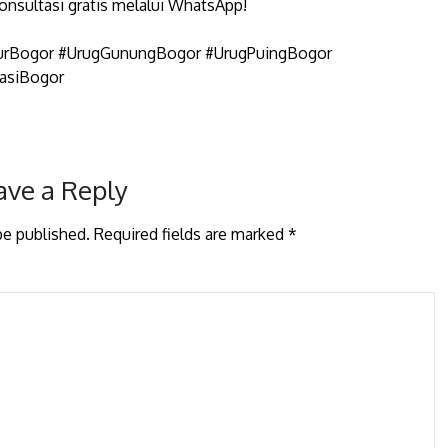
konsultasi gratis melalui WhatsApp!
burBogor #UrugGunungBogor #UrugPuingBogor
asiBogor
ave a Reply
be published.
Required fields are marked
*