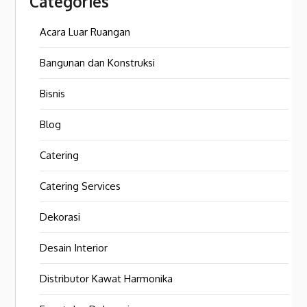
Categories
Acara Luar Ruangan
Bangunan dan Konstruksi
Bisnis
Blog
Catering
Catering Services
Dekorasi
Desain Interior
Distributor Kawat Harmonika