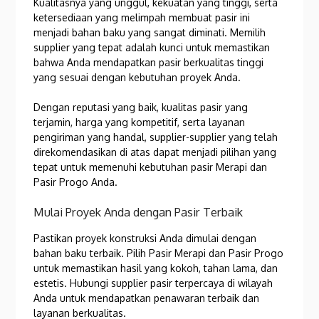
Kualitasnya yang unggul, kekuatan yang tinggi, serta
ketersediaan yang melimpah membuat pasir ini
menjadi bahan baku yang sangat diminati. Memilih
supplier yang tepat adalah kunci untuk memastikan
bahwa Anda mendapatkan pasir berkualitas tinggi
yang sesuai dengan kebutuhan proyek Anda.
Dengan reputasi yang baik, kualitas pasir yang
terjamin, harga yang kompetitif, serta layanan
pengiriman yang handal, supplier-supplier yang telah
direkomendasikan di atas dapat menjadi pilihan yang
tepat untuk memenuhi kebutuhan pasir Merapi dan
Pasir Progo Anda.
Mulai Proyek Anda dengan Pasir Terbaik
Pastikan proyek konstruksi Anda dimulai dengan
bahan baku terbaik. Pilih Pasir Merapi dan Pasir Progo
untuk memastikan hasil yang kokoh, tahan lama, dan
estetis. Hubungi supplier pasir terpercaya di wilayah
Anda untuk mendapatkan penawaran terbaik dan
layanan berkualitas.