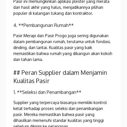
Pasir ini memungkinkan aplikasi plester yang merata
dan hasil akhir yang halus, menjadikannya pilihan
populer di kalangan tukang dan kontraktor.
4. **Pembangunan Rumah**
Pasir Merapi dan Pasir Progo juga sering digunakan
dalam pembangunan rumah, terutama untuk fondasi,
dinding, dan lantai. Kualitas pasir yang baik
memastikan bahwa rumah yang dibangun akan kokoh
dan tahan lama.
## Peran Supplier dalam Menjamin
Kualitas Pasir
1. **Seleksi dan Penambangan**
Supplier yang terpercaya biasanya memiliki kontrol
ketat terhadap proses seleksi dan penambangan
pasir. Mereka memastikan bahwa pasir yang
dihasilkan memenuhi standar kualitas yang tinggi
sebelum dikirim ke pelanggan.