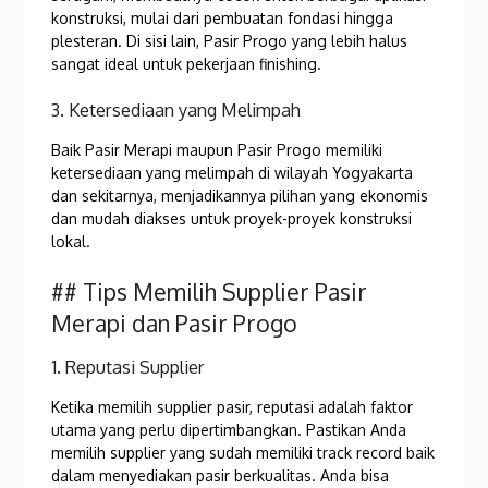
konstruksi, mulai dari pembuatan fondasi hingga
plesteran. Di sisi lain, Pasir Progo yang lebih halus
sangat ideal untuk pekerjaan finishing.
3. Ketersediaan yang Melimpah
Baik Pasir Merapi maupun Pasir Progo memiliki
ketersediaan yang melimpah di wilayah Yogyakarta
dan sekitarnya, menjadikannya pilihan yang ekonomis
dan mudah diakses untuk proyek-proyek konstruksi
lokal.
## Tips Memilih Supplier Pasir
Merapi dan Pasir Progo
1. Reputasi Supplier
Ketika memilih supplier pasir, reputasi adalah faktor
utama yang perlu dipertimbangkan. Pastikan Anda
memilih supplier yang sudah memiliki track record baik
dalam menyediakan pasir berkualitas. Anda bisa