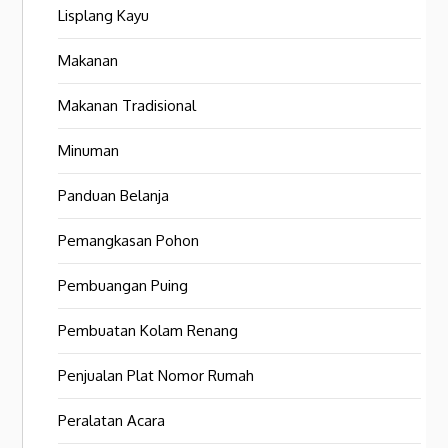
Lisplang Kayu
Makanan
Makanan Tradisional
Minuman
Panduan Belanja
Pemangkasan Pohon
Pembuangan Puing
Pembuatan Kolam Renang
Penjualan Plat Nomor Rumah
Peralatan Acara