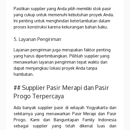
Pastikan supplier yang Anda pilih memiliki stok pasir
yang cukup untuk memenuhi kebutuhan proyek Anda.
Ini penting untuk menghindari keterlambatan dalam
proses konstruksi karena kekurangan bahan baku.
5. Layanan Pengiriman
Layanan pengiriman juga merupakan faktor penting
yang harus dipertimbangkan. Pilihlah supplier yang
menawarkan layanan pengiriman tepat waktu dan
dapat menjangkau lokasi proyek Anda tanpa
hambatan.
## Supplier Pasir Merapi dan Pasir
Progo Terpercaya
Ada banyak supplier pasir di wilayah Yogyakarta dan
sekitarnya yang menawarkan Pasir Merapi dan Pasir
Progo. Kami dari Banguntapan Family Indonesia
sebagai supplier yang telah dikenal luas dan