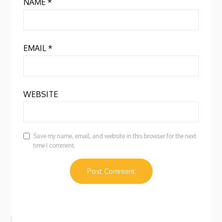
NAME
*
EMAIL
*
WEBSITE
Save my name, email, and website in this browser for the next
time I comment.