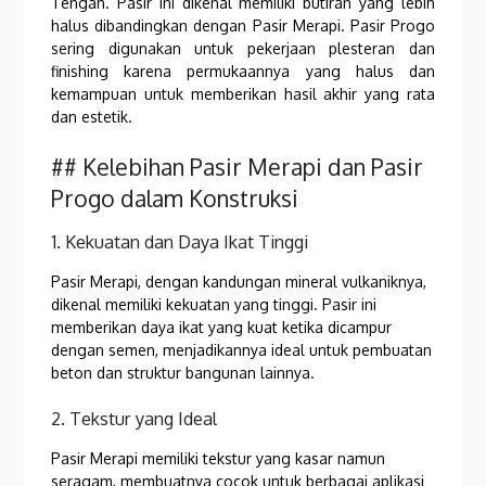
Tengah. Pasir ini dikenal memiliki butiran yang lebih
halus dibandingkan dengan Pasir Merapi. Pasir Progo
sering digunakan untuk pekerjaan plesteran dan
finishing karena permukaannya yang halus dan
kemampuan untuk memberikan hasil akhir yang rata
dan estetik.
## Kelebihan Pasir Merapi dan Pasir
Progo dalam Konstruksi
1. Kekuatan dan Daya Ikat Tinggi
Pasir Merapi, dengan kandungan mineral vulkaniknya,
dikenal memiliki kekuatan yang tinggi. Pasir ini
memberikan daya ikat yang kuat ketika dicampur
dengan semen, menjadikannya ideal untuk pembuatan
beton dan struktur bangunan lainnya.
2. Tekstur yang Ideal
Pasir Merapi memiliki tekstur yang kasar namun
seragam, membuatnya cocok untuk berbagai aplikasi