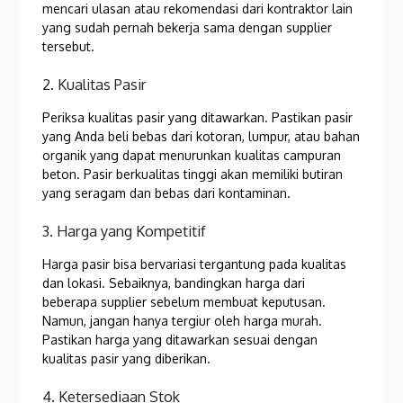
mencari ulasan atau rekomendasi dari kontraktor lain
yang sudah pernah bekerja sama dengan supplier
tersebut.
2. Kualitas Pasir
Periksa kualitas pasir yang ditawarkan. Pastikan pasir
yang Anda beli bebas dari kotoran, lumpur, atau bahan
organik yang dapat menurunkan kualitas campuran
beton. Pasir berkualitas tinggi akan memiliki butiran
yang seragam dan bebas dari kontaminan.
3. Harga yang Kompetitif
Harga pasir bisa bervariasi tergantung pada kualitas
dan lokasi. Sebaiknya, bandingkan harga dari
beberapa supplier sebelum membuat keputusan.
Namun, jangan hanya tergiur oleh harga murah.
Pastikan harga yang ditawarkan sesuai dengan
kualitas pasir yang diberikan.
4. Ketersediaan Stok