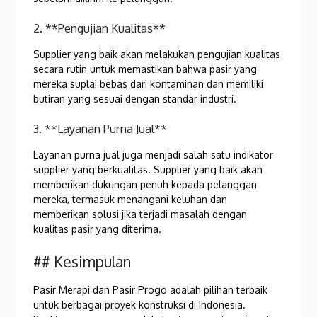
2. **Pengujian Kualitas**
Supplier yang baik akan melakukan pengujian kualitas
secara rutin untuk memastikan bahwa pasir yang
mereka suplai bebas dari kontaminan dan memiliki
butiran yang sesuai dengan standar industri.
3. **Layanan Purna Jual**
Layanan purna jual juga menjadi salah satu indikator
supplier yang berkualitas. Supplier yang baik akan
memberikan dukungan penuh kepada pelanggan
mereka, termasuk menangani keluhan dan
memberikan solusi jika terjadi masalah dengan
kualitas pasir yang diterima.
## Kesimpulan
Pasir Merapi dan Pasir Progo adalah pilihan terbaik
untuk berbagai proyek konstruksi di Indonesia.