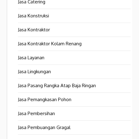
Jasa Catering
Jasa Konstruksi
Jasa Kontraktor
Jasa Kontraktor Kolam Renang
Jasa Layanan
Jasa Lingkungan
Jasa Pasang Rangka Atap Baja Ringan
Jasa Pemangkasan Pohon
Jasa Pembersihan
Jasa Pembuangan Gragal