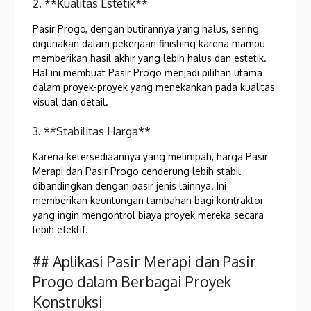
2. **Kualitas Estetik**
Pasir Progo, dengan butirannya yang halus, sering
digunakan dalam pekerjaan finishing karena mampu
memberikan hasil akhir yang lebih halus dan estetik.
Hal ini membuat Pasir Progo menjadi pilihan utama
dalam proyek-proyek yang menekankan pada kualitas
visual dan detail.
3. **Stabilitas Harga**
Karena ketersediaannya yang melimpah, harga Pasir
Merapi dan Pasir Progo cenderung lebih stabil
dibandingkan dengan pasir jenis lainnya. Ini
memberikan keuntungan tambahan bagi kontraktor
yang ingin mengontrol biaya proyek mereka secara
lebih efektif.
## Aplikasi Pasir Merapi dan Pasir
Progo dalam Berbagai Proyek
Konstruksi