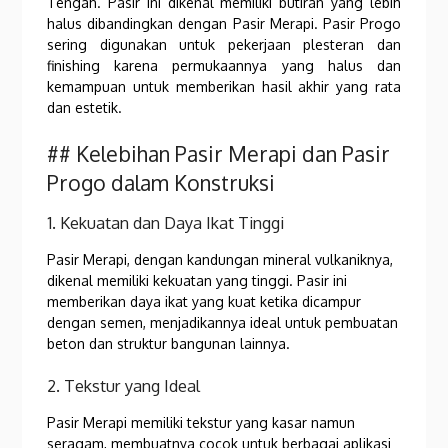
Tengah. Pasir ini dikenal memiliki butiran yang lebih
halus dibandingkan dengan Pasir Merapi. Pasir Progo
sering digunakan untuk pekerjaan plesteran dan
finishing karena permukaannya yang halus dan
kemampuan untuk memberikan hasil akhir yang rata
dan estetik.
## Kelebihan Pasir Merapi dan Pasir
Progo dalam Konstruksi
1. Kekuatan dan Daya Ikat Tinggi
Pasir Merapi, dengan kandungan mineral vulkaniknya,
dikenal memiliki kekuatan yang tinggi. Pasir ini
memberikan daya ikat yang kuat ketika dicampur
dengan semen, menjadikannya ideal untuk pembuatan
beton dan struktur bangunan lainnya.
2. Tekstur yang Ideal
Pasir Merapi memiliki tekstur yang kasar namun
seragam, membuatnya cocok untuk berbagai aplikasi