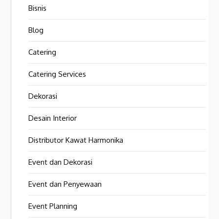
Bisnis
Blog
Catering
Catering Services
Dekorasi
Desain Interior
Distributor Kawat Harmonika
Event dan Dekorasi
Event dan Penyewaan
Event Planning