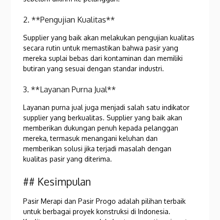
2. **Pengujian Kualitas**
Supplier yang baik akan melakukan pengujian kualitas
secara rutin untuk memastikan bahwa pasir yang
mereka suplai bebas dari kontaminan dan memiliki
butiran yang sesuai dengan standar industri.
3. **Layanan Purna Jual**
Layanan purna jual juga menjadi salah satu indikator
supplier yang berkualitas. Supplier yang baik akan
memberikan dukungan penuh kepada pelanggan
mereka, termasuk menangani keluhan dan
memberikan solusi jika terjadi masalah dengan
kualitas pasir yang diterima.
## Kesimpulan
Pasir Merapi dan Pasir Progo adalah pilihan terbaik
untuk berbagai proyek konstruksi di Indonesia.