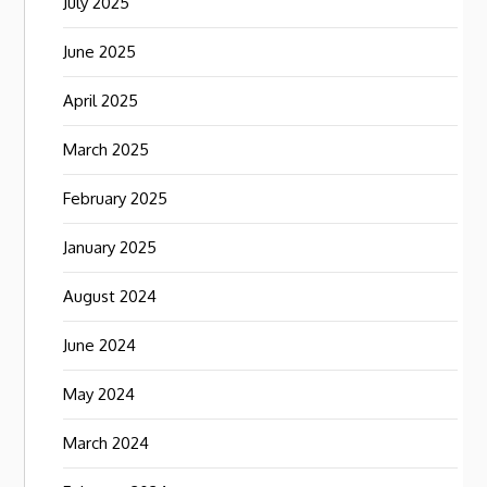
July 2025
June 2025
April 2025
March 2025
February 2025
January 2025
August 2024
June 2024
May 2024
March 2024