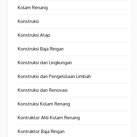
Kolam Renang
Konstruksi
Konstruksi Atap
Konstruksi Baja Ringan
Konstruksi dan Lingkungan
Konstruksi dan Pengelolaan Limbah
Konstruksi dan Renovasi
Konstruksi Kolam Renang
Kontraktor Ahli Kolam Renang
Kontraktor Baja Ringan