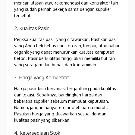
mencari ulasan atau rekomendasi dari kontraktor lain
yang sudah pernah bekerja sama dengan supplier
tersebut.
2. Kualitas Pasir
Periksa kualitas pasir yang ditawarkan. Pastikan pasir
yang Anda beli bebas dari kotoran, lumpur, atau bahan
organik yang dapat menurunkan kualitas campuran
beton. Pasir berkualitas tinggi akan memiliki butiran
yang seragam dan bebas dari kontaminan.
3. Harga yang Kompetitif
Harga pasir bisa bervariasi tergantung pada kualitas
dan lokasi. Sebaiknya, bandingkan harga dari
beberapa supplier sebelum membuat keputusan.
Namun, jangan hanya tergiur oleh harga murah.
Pastikan harga yang ditawarkan sesuai dengan
kualitas pasir yang diberikan.
4. Ketersediaan Stok