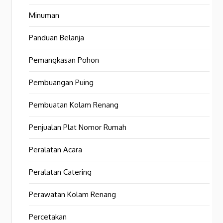
Minuman
Panduan Belanja
Pemangkasan Pohon
Pembuangan Puing
Pembuatan Kolam Renang
Penjualan Plat Nomor Rumah
Peralatan Acara
Peralatan Catering
Perawatan Kolam Renang
Percetakan