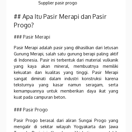
Supplier pasir progo
## Apa Itu Pasir Merapi dan Pasir
Progo?
### Pasir Merapi
Pasir Merapi adalah pasir yang dihasilkan dari letusan
Gunung Merapi, salah satu gunung berapi paling aktif
di Indonesia. Pasir ini terbentuk dari material vulkanik
yang kaya akan mineral, membuatnya memiliki
kekuatan dan kualitas yang tinggi. Pasir Merapi
sangat diminati dalam industri konstruksi karena
teksturnya yang kasar namun seragam, serta
kemampuannya untuk memberikan daya ikat yang
kuat pada campuran beton.
### Pasir Progo
Pasir Progo berasal dari aliran Sungai Progo yang
mengalir di sekitar wilayah Yogyakarta dan Jawa