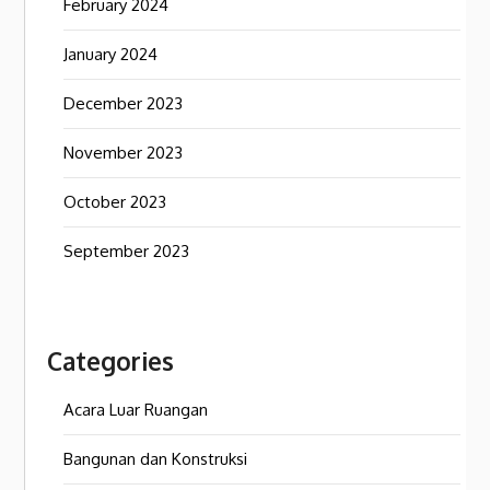
February 2024
January 2024
December 2023
November 2023
October 2023
September 2023
Categories
Acara Luar Ruangan
Bangunan dan Konstruksi