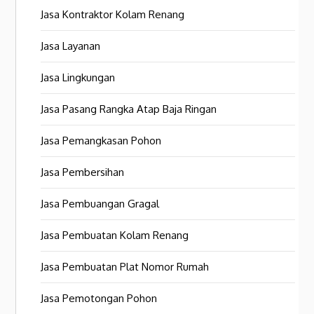
Jasa Kontraktor Kolam Renang
Jasa Layanan
Jasa Lingkungan
Jasa Pasang Rangka Atap Baja Ringan
Jasa Pemangkasan Pohon
Jasa Pembersihan
Jasa Pembuangan Gragal
Jasa Pembuatan Kolam Renang
Jasa Pembuatan Plat Nomor Rumah
Jasa Pemotongan Pohon