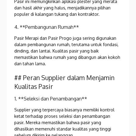
Pasir ini memungkinkan aplikasi plester yang merata
dan hasil akhir yang halus, menjadikannya pilihan
populer di kalangan tukang dan kontraktor.
4. **Pembangunan Rumah**
Pasir Merapi dan Pasir Progo juga sering digunakan
dalam pembangunan rumah, terutama untuk fondasi,
dinding, dan lantai. Kualitas pasir yang baik
memastikan bahwa rumah yang dibangun akan kokoh
dan tahan lama.
## Peran Supplier dalam Menjamin
Kualitas Pasir
1. **Seleksi dan Penambangan**
Supplier yang terpercaya biasanya memiliki kontrol
ketat terhadap proses seleksi dan penambangan
pasir. Mereka memastikan bahwa pasir yang
dihasilkan memenuhi standar kualitas yang tinggi
sebelum dikirim ke pelanggan.