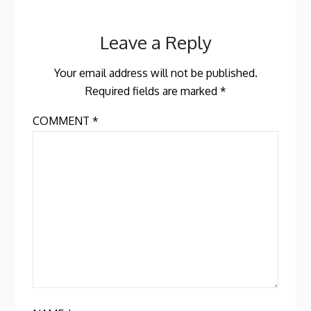
Leave a Reply
Your email address will not be published.
Required fields are marked
*
COMMENT
*