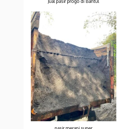
Jual pasir progo di Bantul
pasir merapi super