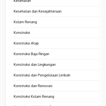
Kesehatan
Kesehatan dan Kesejahteraan
Kolam Renang
Konstruksi
Konstruksi Atap
Konstruksi Baja Ringan
Konstruksi dan Lingkungan
Konstruksi dan Pengelolaan Limbah
Konstruksi dan Renovasi
Konstruksi Kolam Renang