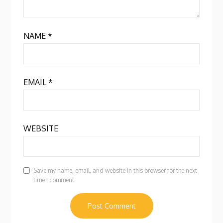
NAME
*
EMAIL
*
WEBSITE
Save my name, email, and website in this browser for the next
time I comment.