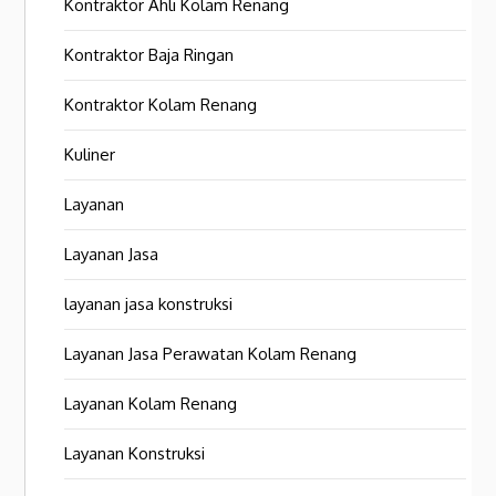
Kontraktor Ahli Kolam Renang
Kontraktor Baja Ringan
Kontraktor Kolam Renang
Kuliner
Layanan
Layanan Jasa
layanan jasa konstruksi
Layanan Jasa Perawatan Kolam Renang
Layanan Kolam Renang
Layanan Konstruksi