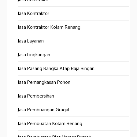
Jasa Kontraktor
Jasa Kontraktor Kolam Renang
Jasa Layanan
Jasa Lingkungan
Jasa Pasang Rangka Atap Baja Ringan
Jasa Pemangkasan Pohon
Jasa Pembersihan
Jasa Pembuangan Gragal
Jasa Pembuatan Kolam Renang