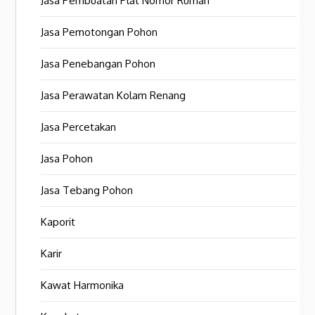
Jasa Pembuatan Plat Nomor Rumah
Jasa Pemotongan Pohon
Jasa Penebangan Pohon
Jasa Perawatan Kolam Renang
Jasa Percetakan
Jasa Pohon
Jasa Tebang Pohon
Kaporit
Karir
Kawat Harmonika