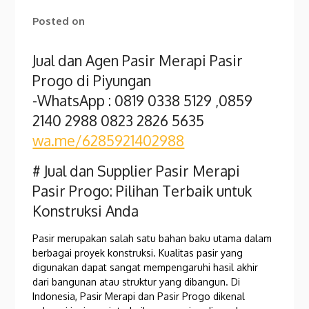
Posted on
Jual dan Agen Pasir Merapi Pasir
Progo di Piyungan
-WhatsApp : 0819 0338 5129 ,0859
2140 2988 0823 2826 5635
wa.me/6285921402988
# Jual dan Supplier Pasir Merapi
Pasir Progo: Pilihan Terbaik untuk
Konstruksi Anda
Pasir merupakan salah satu bahan baku utama dalam
berbagai proyek konstruksi. Kualitas pasir yang
digunakan dapat sangat mempengaruhi hasil akhir
dari bangunan atau struktur yang dibangun. Di
Indonesia, Pasir Merapi dan Pasir Progo dikenal