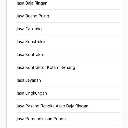
Jasa Baja Ringan
Jasa Buang Puing
Jasa Catering
Jasa Konstruksi
Jasa Kontraktor
Jasa Kontraktor Kolam Renang
Jasa Layanan
Jasa Lingkungan
Jasa Pasang Rangka Atap Baja Ringan
Jasa Pemangkasan Pohon