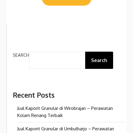
SEARCH
Search
Recent Posts
Jual Kaporit Granular di Wirobrajan – Perawatan
Kolam Renang Terbaik
Jual Kaporit Granular di Umbulharjo – Perawatan