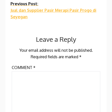
Previous Post:
Jual dan Supplier Pasir Merapi Pasir Progo di
Seyegan
Leave a Reply
Your email address will not be published.
Required fields are marked
*
COMMENT
*