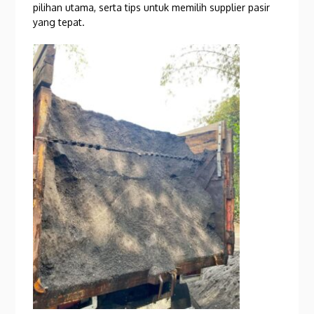
pilihan utama, serta tips untuk memilih supplier pasir
yang tepat.