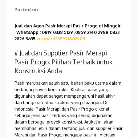
Posted on
Jual dan Agen Pasir Merapi Pasir Progo di Minggir
-WhatsApp : 0819 0338 5129 ,0859 2140 2988 0823
2826 5635
wa.me/6285921402988
# Jual dan Supplier Pasir Merapi
Pasir Progo: Pilihan Terbaik untuk
Konstruksi Anda
Pasir merupakan salah satu bahan baku utama dalam
berbagai proyek konstruksi. Kualitas pasir yang
digunakan dapat sangat mempengaruhi hasil akhir
dari bangunan atau struktur yang dibangun. Di
Indonesia, Pasir Merapi dan Pasir Progo dikenal
sebagai jenis pasir terbaik yang sering digunakan
dalam berbagai proyek konstruksi. Artikel ini akan
membahas lebih dalam tentang jual dan supplier Pasir
Merapi dan Pasir Progo, mengapa pasir ini menjadi