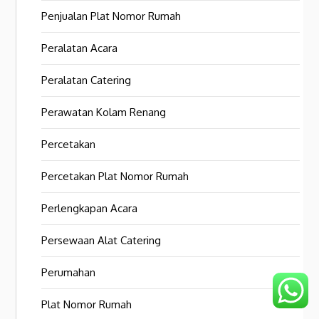
Penjualan Plat Nomor Rumah
Peralatan Acara
Peralatan Catering
Perawatan Kolam Renang
Percetakan
Percetakan Plat Nomor Rumah
Perlengkapan Acara
Persewaan Alat Catering
Perumahan
Plat Nomor Rumah