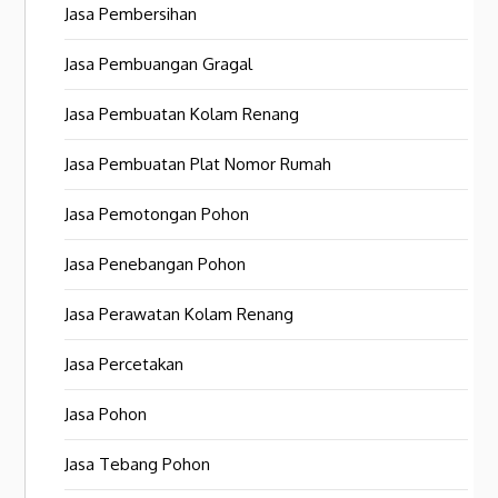
Jasa Pembersihan
Jasa Pembuangan Gragal
Jasa Pembuatan Kolam Renang
Jasa Pembuatan Plat Nomor Rumah
Jasa Pemotongan Pohon
Jasa Penebangan Pohon
Jasa Perawatan Kolam Renang
Jasa Percetakan
Jasa Pohon
Jasa Tebang Pohon