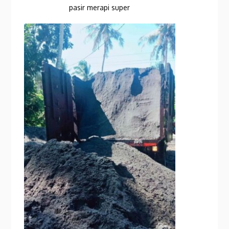
pasir merapi super