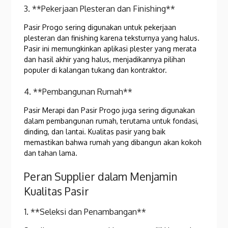
3. **Pekerjaan Plesteran dan Finishing**
Pasir Progo sering digunakan untuk pekerjaan
plesteran dan finishing karena teksturnya yang halus.
Pasir ini memungkinkan aplikasi plester yang merata
dan hasil akhir yang halus, menjadikannya pilihan
populer di kalangan tukang dan kontraktor.
4. **Pembangunan Rumah**
Pasir Merapi dan Pasir Progo juga sering digunakan
dalam pembangunan rumah, terutama untuk fondasi,
dinding, dan lantai. Kualitas pasir yang baik
memastikan bahwa rumah yang dibangun akan kokoh
dan tahan lama.
Peran Supplier dalam Menjamin
Kualitas Pasir
1. **Seleksi dan Penambangan**