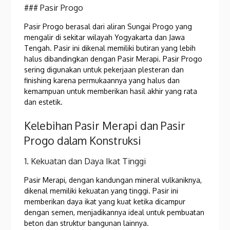
### Pasir Progo
Pasir Progo berasal dari aliran Sungai Progo yang
mengalir di sekitar wilayah Yogyakarta dan Jawa
Tengah. Pasir ini dikenal memiliki butiran yang lebih
halus dibandingkan dengan Pasir Merapi. Pasir Progo
sering digunakan untuk pekerjaan plesteran dan
finishing karena permukaannya yang halus dan
kemampuan untuk memberikan hasil akhir yang rata
dan estetik.
Kelebihan Pasir Merapi dan Pasir
Progo dalam Konstruksi
1. Kekuatan dan Daya Ikat Tinggi
Pasir Merapi, dengan kandungan mineral vulkaniknya,
dikenal memiliki kekuatan yang tinggi. Pasir ini
memberikan daya ikat yang kuat ketika dicampur
dengan semen, menjadikannya ideal untuk pembuatan
beton dan struktur bangunan lainnya.