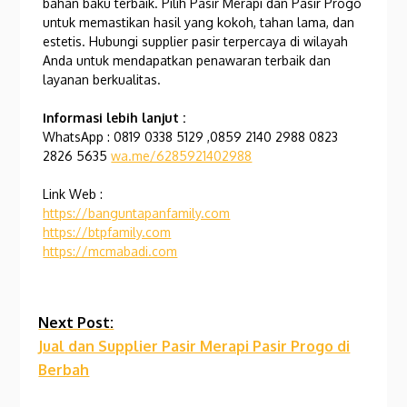
bahan baku terbaik. Pilih Pasir Merapi dan Pasir Progo
untuk memastikan hasil yang kokoh, tahan lama, dan
estetis. Hubungi supplier pasir terpercaya di wilayah
Anda untuk mendapatkan penawaran terbaik dan
layanan berkualitas.
Informasi lebih lanjut :
WhatsApp : 0819 0338 5129 ,0859 2140 2988 0823
2826 5635
wa.me/6285921402988
Link Web :
https://banguntapanfamily.com
https://btpfamily.com
https://mcmabadi.com
Continue
Next Post:
Jual dan Supplier Pasir Merapi Pasir Progo di
Reading
Berbah