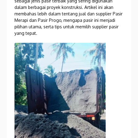
sebagai jenis pasir terbaik yang sering digunakan
dalam berbagai proyek konstruksi. Artikel ini akan
membahas lebih dalam tentang jual dan supplier Pasir
Merapi dan Pasir Progo, mengapa pasir ini menjadi
pilihan utama, serta tips untuk memilih supplier pasir
yang tepat.