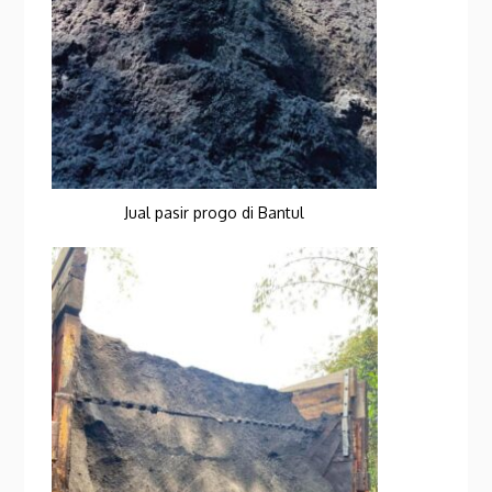
Jual pasir progo di Bantul