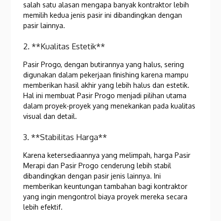
salah satu alasan mengapa banyak kontraktor lebih
memilih kedua jenis pasir ini dibandingkan dengan
pasir lainnya.
2. **Kualitas Estetik**
Pasir Progo, dengan butirannya yang halus, sering
digunakan dalam pekerjaan finishing karena mampu
memberikan hasil akhir yang lebih halus dan estetik.
Hal ini membuat Pasir Progo menjadi pilihan utama
dalam proyek-proyek yang menekankan pada kualitas
visual dan detail.
3. **Stabilitas Harga**
Karena ketersediaannya yang melimpah, harga Pasir
Merapi dan Pasir Progo cenderung lebih stabil
dibandingkan dengan pasir jenis lainnya. Ini
memberikan keuntungan tambahan bagi kontraktor
yang ingin mengontrol biaya proyek mereka secara
lebih efektif.