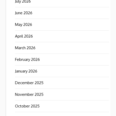
July 2026
June 2026
May 2026
April 2026
March 2026
February 2026
January 2026
December 2025
November 2025
October 2025