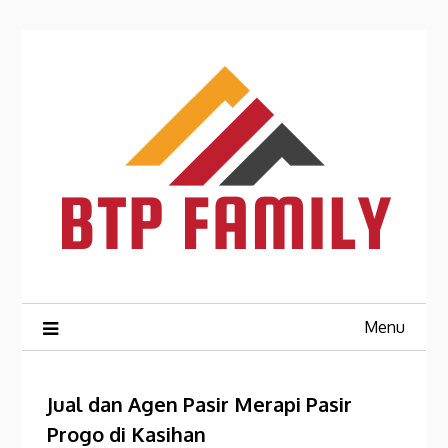
Skip
to
content
Menu
Jual dan Agen Pasir Merapi Pasir
Progo di Kasihan