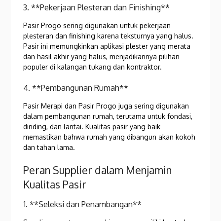
3. **Pekerjaan Plesteran dan Finishing**
Pasir Progo sering digunakan untuk pekerjaan
plesteran dan finishing karena teksturnya yang halus.
Pasir ini memungkinkan aplikasi plester yang merata
dan hasil akhir yang halus, menjadikannya pilihan
populer di kalangan tukang dan kontraktor.
4. **Pembangunan Rumah**
Pasir Merapi dan Pasir Progo juga sering digunakan
dalam pembangunan rumah, terutama untuk fondasi,
dinding, dan lantai. Kualitas pasir yang baik
memastikan bahwa rumah yang dibangun akan kokoh
dan tahan lama.
Peran Supplier dalam Menjamin
Kualitas Pasir
1. **Seleksi dan Penambangan**