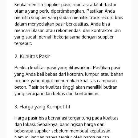
Ketika memilih supplier pasir, reputasi adalah faktor
utama yang perlu dipertimbangkan. Pastikan Anda
memilih supplier yang sudah memiliki track record baik
dalam menyediakan pasir berkualitas. Anda bisa
mencari ulasan atau rekomendasi dari kontraktor lain
yang sudah pernah bekerja sama dengan supplier
tersebut.
2. Kualitas Pasir
Periksa kualitas pasir yang ditawarkan. Pastikan pasir
yang Anda beli bebas dari kotoran, lumpur, atau bahan
organik yang dapat menurunkan kualitas campuran
beton. Pasir berkualitas tinggi akan memiliki butiran
yang seragam dan bebas dari kontaminan.
3. Harga yang Kompetitif
Harga pasir bisa bervariasi tergantung pada kualitas
dan lokasi. Sebaiknya, bandingkan harga dari
beberapa supplier sebelum membuat keputusan.
Namun, jangan hanya tergiur oleh harga murah.