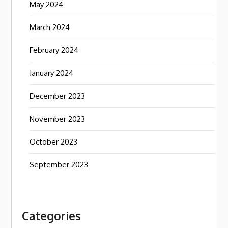
May 2024
March 2024
February 2024
January 2024
December 2023
November 2023
October 2023
September 2023
Categories