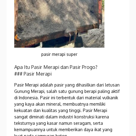
pasir merapi super
Apa Itu Pasir Merapi dan Pasir Progo?
### Pasir Merapi
Pasir Merapi adalah pasir yang dihasilkan dari letusan
Gunung Merapi, salah satu gunung berapi paling aktif
di Indonesia. Pasir ini terbentuk dari material vulkanik
yang kaya akan mineral, membuatnya memiliki
kekuatan dan kualitas yang tinggi. Pasir Merapi
sangat diminati dalam industri konstruksi karena
teksturnya yang kasar namun seragam, serta
kemampuannya untuk memberikan daya ikat yang
kuat pada campuran beton.