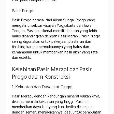
Pasir Progo
Pasir Progo berasal dari aliran Sungai Progo yang
mengalir di sekitar wilayah Yogyakarta dan Jawa
Tengah. Pasir ini dikenal memiliki butiran yang lebih
halus dibandingkan dengan Pasir Merapi. Pasir Progo
sering digunakan untuk pekerjaan plesteran dan
finishing karena permukaannya yang halus dan
kemampuan untuk memberikan hasil akhir yang rata
dan estetik.
Kelebihan Pasir Merapi dan Pasir
Progo dalam Konstruksi
1. Kekuatan dan Daya Ikat Tinggi
Pasir Merapi, dengan kandungan mineral vulkaniknya,
dikenal memiliki kekuatan yang tinggi. Pasir ini
memberikan daya ikat yang kuat ketika dicampur
dengan semen, menjadikannya ideal untuk pembuatan