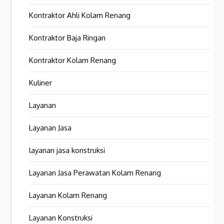
Kontraktor Ahli Kolam Renang
Kontraktor Baja Ringan
Kontraktor Kolam Renang
Kuliner
Layanan
Layanan Jasa
layanan jasa konstruksi
Layanan Jasa Perawatan Kolam Renang
Layanan Kolam Renang
Layanan Konstruksi