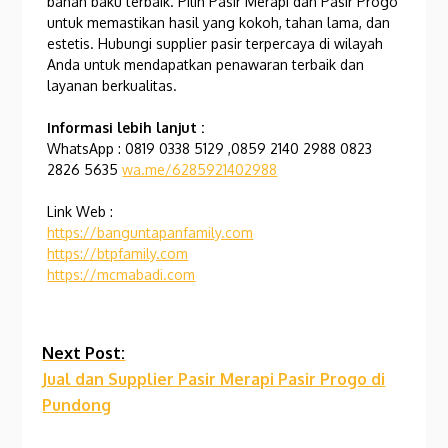
bahan baku terbaik. Pilih Pasir Merapi dan Pasir Progo
untuk memastikan hasil yang kokoh, tahan lama, dan
estetis. Hubungi supplier pasir terpercaya di wilayah
Anda untuk mendapatkan penawaran terbaik dan
layanan berkualitas.
Informasi lebih lanjut :
WhatsApp : 0819 0338 5129 ,0859 2140 2988 0823
2826 5635
wa.me/6285921402988
Link Web :
https://banguntapanfamily.com
https://btpfamily.com
https://mcmabadi.com
Continue
Next Post:
Jual dan Supplier Pasir Merapi Pasir Progo di
Reading
Pundong