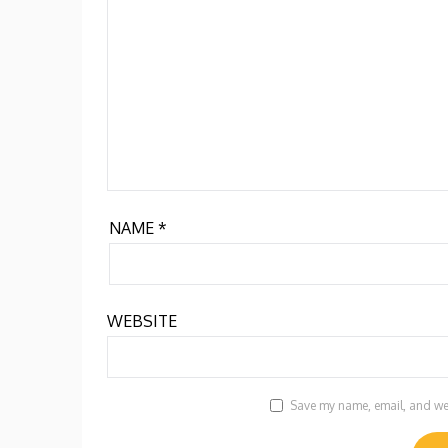
NAME
*
WEBSITE
Save my name, email, and webs