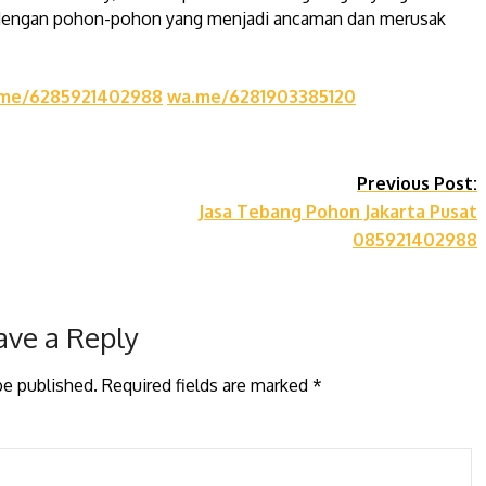
gi dengan pohon-pohon yang menjadi ancaman dan merusak
me/6285921402988
wa.me/6281903385120
Previous Post:
Jasa Tebang Pohon Jakarta Pusat
085921402988
ave a Reply
be published.
Required fields are marked
*