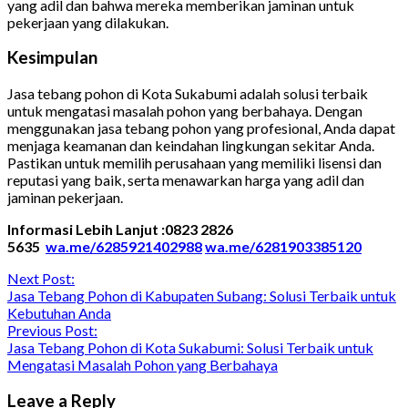
yang adil dan bahwa mereka memberikan jaminan untuk
pekerjaan yang dilakukan.
Kesimpulan
Jasa tebang pohon di Kota Sukabumi adalah solusi terbaik
untuk mengatasi masalah pohon yang berbahaya. Dengan
menggunakan jasa tebang pohon yang profesional, Anda dapat
menjaga keamanan dan keindahan lingkungan sekitar Anda.
Pastikan untuk memilih perusahaan yang memiliki lisensi dan
reputasi yang baik, serta menawarkan harga yang adil dan
jaminan pekerjaan.
Informasi Lebih Lanjut :0823 2826
5635
wa.me/6285921402988
wa.me/6281903385120
Continue
Next Post:
Jasa Tebang Pohon di Kabupaten Subang: Solusi Terbaik untuk
Reading
Kebutuhan Anda
Previous Post:
Jasa Tebang Pohon di Kota Sukabumi: Solusi Terbaik untuk
Mengatasi Masalah Pohon yang Berbahaya
Leave a Reply