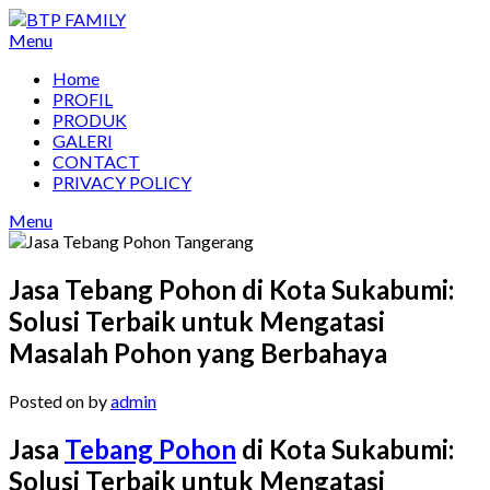
Skip
to
Menu
content
Home
PROFIL
PRODUK
GALERI
CONTACT
PRIVACY POLICY
Menu
Jasa Tebang Pohon di Kota Sukabumi:
Solusi Terbaik untuk Mengatasi
Masalah Pohon yang Berbahaya
Posted on
by
admin
Jasa
Tebang Pohon
di Kota Sukabumi:
Solusi Terbaik untuk Mengatasi