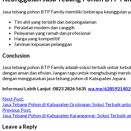
Jasa tebang pohon BTP Family memiliki beberapa keunggulan ya
Tim ahli yang terlatih dan berpengalaman
Peralatan modern dan canggih
Pelayanan yang ramah dan profesional
Harga yang kompetitif
Jaminan kepuasan pelanggan
Conclusion
Jasa tebang pohon BTP Family adalah solusi terbaik untuk kebut
dengan aman dan efisien. Jangan ragu untuk menghubungi mereka
dengan menggunakan jasa tebang pohon di Kabupaten Jepara.
Informasi Lebih Lanjut :0823 2826 5635
wa.me/6285921402
Continue
Next Post:
Jasa Tebang Pohon di Kabupaten Grobogan: Solusi Terbaik unt
Reading
Previous Post:
Jasa Tebang Pohon di Kabupaten Karanganyar: Solusi Terbaik u
Leave a Reply