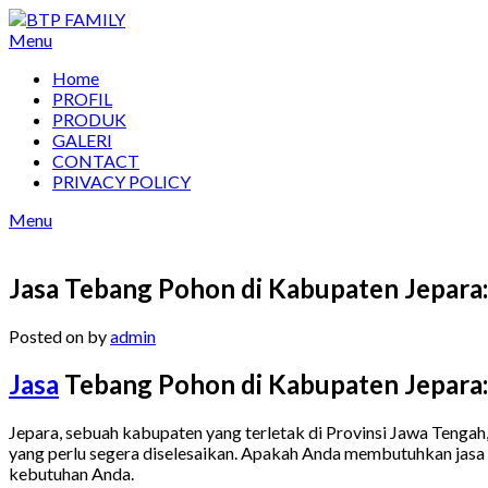
Skip
to
Menu
content
Home
PROFIL
PRODUK
GALERI
CONTACT
PRIVACY POLICY
Menu
Jasa Tebang Pohon di Kabupaten Jepara
Posted on
by
admin
Jasa
Tebang Pohon di Kabupaten Jepara:
Jepara, sebuah kabupaten yang terletak di Provinsi Jawa Tenga
yang perlu segera diselesaikan. Apakah Anda membutuhkan jasa 
kebutuhan Anda.