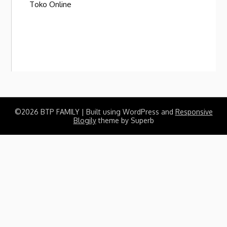
Toko Online
©2026 BTP FAMILY
| Built using WordPress and
Responsive
Blogily
theme by Superb