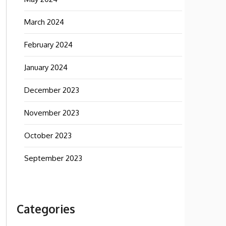
March 2024
February 2024
January 2024
December 2023
November 2023
October 2023
September 2023
Categories