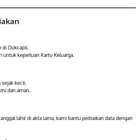
iakan
 di Dukcapil.
n untuk keperluan Kartu Keluarga.
sejak kecil.
smi dan aman.
anggal lahir di akta lama, kami bantu perbaikan data dengan