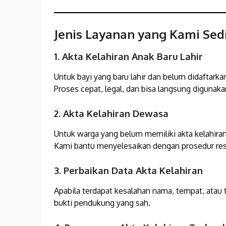
Jenis Layanan yang Kami Sed
1. Akta Kelahiran Anak Baru Lahir
Untuk bayi yang baru lahir dan belum didaftarkan
Proses cepat, legal, dan bisa langsung digunaka
2. Akta Kelahiran Dewasa
Untuk warga yang belum memiliki akta kelahiran 
Kami bantu menyelesaikan dengan prosedur re
3. Perbaikan Data Akta Kelahiran
Apabila terdapat kesalahan nama, tempat, atau t
bukti pendukung yang sah.