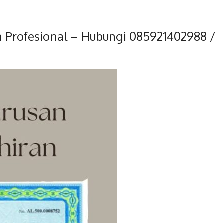
n Profesional – Hubungi 085921402988 /