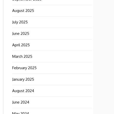
August 2025
July 2025
June 2025
April 2025
March 2025
February 2025
January 2025
August 2024
June 2024
May 2024