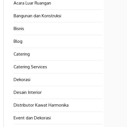
Acara Luar Ruangan
Bangunan dan Konstruksi
Bisnis
Blog
Catering
Catering Services
Dekorasi
Desain Interior
Distributor Kawat Harmonika
Event dan Dekorasi