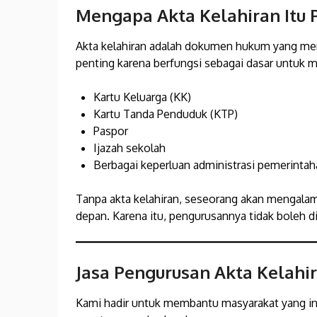
Mengapa Akta Kelahiran Itu 
Akta kelahiran adalah dokumen hukum yang menj
penting karena berfungsi sebagai dasar untuk 
Kartu Keluarga (KK)
Kartu Tanda Penduduk (KTP)
Paspor
Ijazah sekolah
Berbagai keperluan administrasi pemerintah
Tanpa akta kelahiran, seseorang akan mengalam
depan. Karena itu, pengurusannya tidak boleh d
Jasa Pengurusan Akta Kelahi
Kami hadir untuk membantu masyarakat yang in