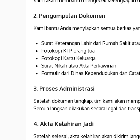
Kami akan membantu mengecek kelengkapan do
2. Pengumpulan Dokumen
Kami bantu Anda menyiapkan semua berkas yang 
Surat Keterangan Lahir dari Rumah Sakit ata
Fotokopi KTP orang tua
Fotokopi Kartu Keluarga
Surat Nikah atau Akta Perkawinan
Formulir dari Dinas Kependudukan dan Catata
3. Proses Administrasi
Setelah dokumen lengkap, tim kami akan memp
Semua langkah dilakukan secara legal dan tran
4. Akta Kelahiran Jadi
Setelah selesai, akta kelahiran akan dikirim la