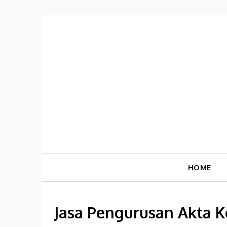
Skip
to
content
HOME
Jasa Pengurusan Akta K