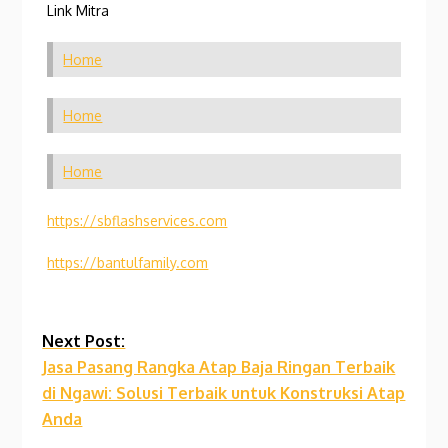
Link Mitra
Home
Home
Home
https://sbflashservices.com
https://bantulfamily.com
Continue
Next Post:
Jasa Pasang Rangka Atap Baja Ringan Terbaik
Reading
di Ngawi: Solusi Terbaik untuk Konstruksi Atap
Anda