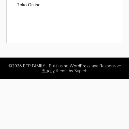
Toko Online
©2026 BTP FAMILY
| Built using WordPress and
Responsive
Blogily
theme by Superb