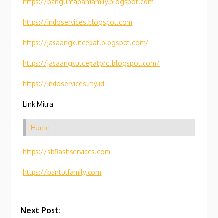
https://banguntapanfamily.blogspot.com
https://indoservices.blogspot.com
https://jasaangkutcepat.blogspot.com/
https://jasaangkutcepatpro.blogspot.com/
https://indoservices.my.id
Link Mitra
Home
https://sbflashservices.com
https://bantulfamily.com
Continue
Next Post: