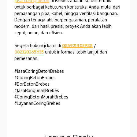
Jasa coring beton
di Brebes adalah solusi terbaik
untuk berbagai kebutuhan konstruksi Anda, mulai dari
pemasangan pipa, kabel, hingga ventilasi bangunan.
Dengan tenaga ahli berpengalaman, peralatan
modern, dan hasil presisi, proyek Anda akan lebih
cepat, aman, dan efisien.
Segera hubungi kami di
085921402988
/
082328265635
untuk informasi lebih lanjut dan
pemesanan.
#JasaCoringBetonBrebes
#CoringBetonBrebes
#BorBetonBrebes
#JasaBangunanBrebes
#CoringBetonMurahBrebes
#LayananCoringBrebes