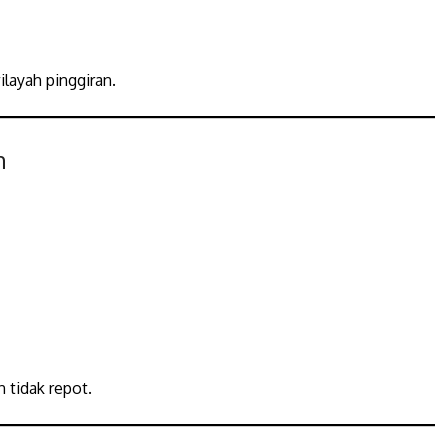
layah pinggiran.
h
 tidak repot.