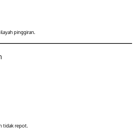
layah pinggiran.
h
 tidak repot.