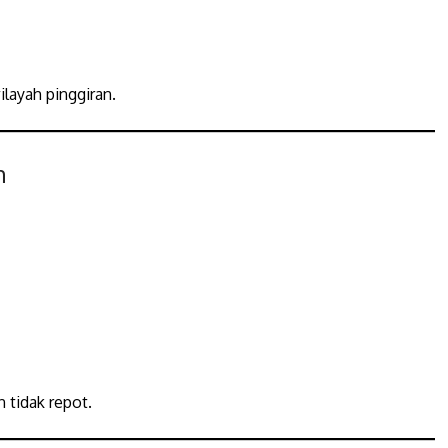
layah pinggiran.
h
 tidak repot.