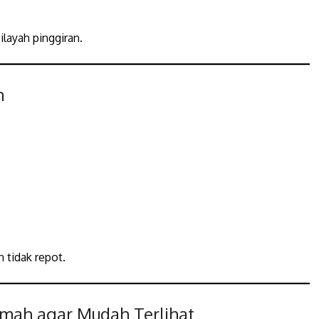
layah pinggiran.
h
 tidak repot.
mah agar Mudah Terlihat