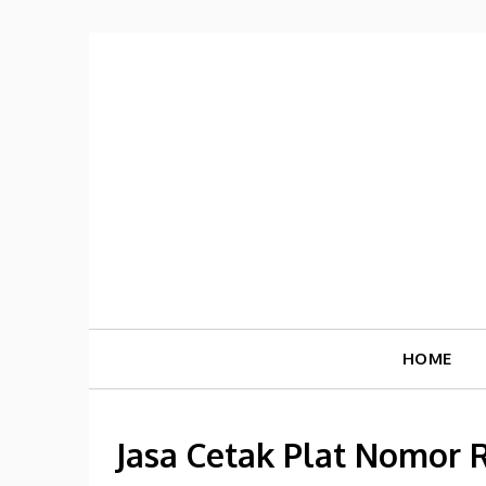
Skip
to
content
HOME
Jasa Cetak Plat Nomor R