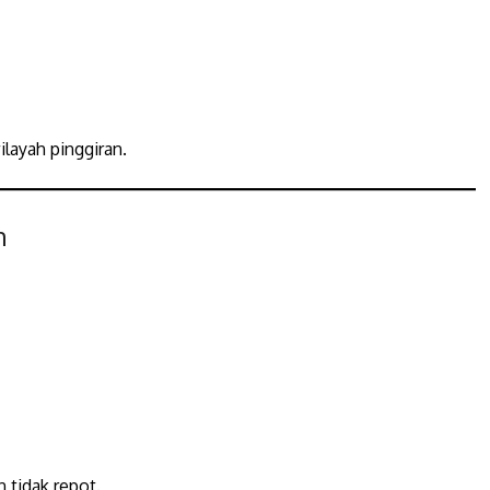
layah pinggiran.
h
 tidak repot.