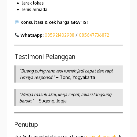
Jarak lokasi
Jenis armada
Konsultasi & cek harga GRATIS!
WhatsApp:
085921402988
/
085647736872
Testimoni Pelanggan
“Buang puing renovasi rumah jadi cepat dan rapi.
Timnya responsif.”
– Tono, Yogyakarta
“Harga masuk akal, kerja cepat, lokasi langsung
bersih.”
– Sugeng, Jogja
Penutup
Jika Anda membutuhkan jasa buang
sampah proyek
di