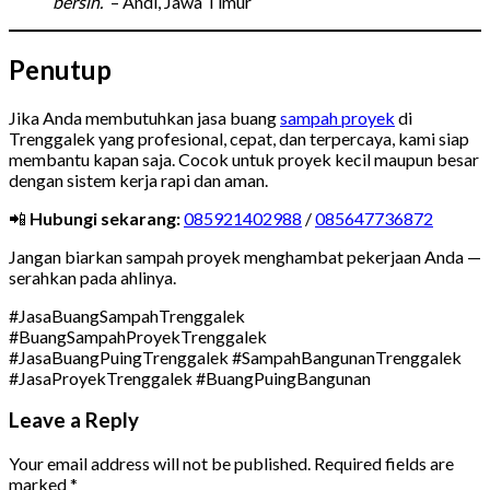
bersih.”
– Andi, Jawa Timur
Penutup
Jika Anda membutuhkan jasa buang
sampah proyek
di
Trenggalek yang profesional, cepat, dan terpercaya, kami siap
membantu kapan saja. Cocok untuk proyek kecil maupun besar
dengan sistem kerja rapi dan aman.
📲
Hubungi sekarang:
085921402988
/
085647736872
Jangan biarkan sampah proyek menghambat pekerjaan Anda —
serahkan pada ahlinya.
#JasaBuangSampahTrenggalek
#BuangSampahProyekTrenggalek
#JasaBuangPuingTrenggalek #SampahBangunanTrenggalek
#JasaProyekTrenggalek #BuangPuingBangunan
Leave a Reply
Your email address will not be published.
Required fields are
marked
*