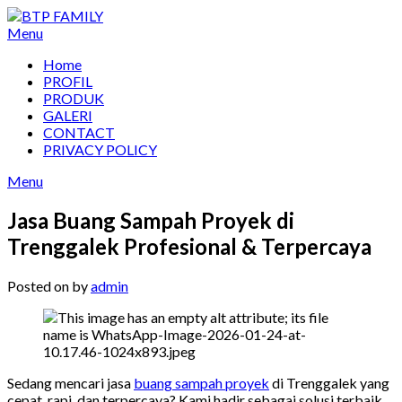
Skip
to
Menu
content
Home
PROFIL
PRODUK
GALERI
CONTACT
PRIVACY POLICY
Menu
Jasa Buang Sampah Proyek di
Trenggalek Profesional & Terpercaya
Posted on
by
admin
Sedang mencari jasa
buang sampah proyek
di Trenggalek yang
cepat, rapi, dan terpercaya? Kami hadir sebagai solusi terbaik