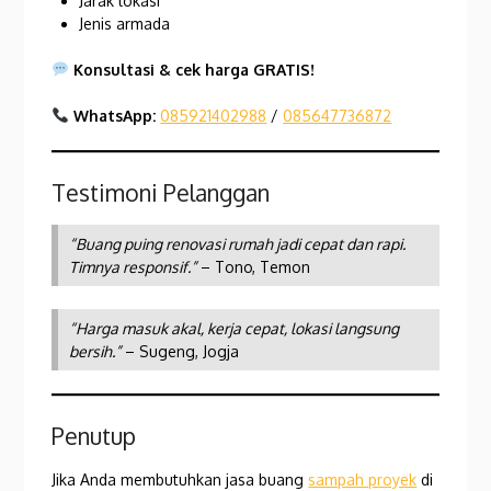
Jarak lokasi
Jenis armada
Konsultasi & cek harga GRATIS!
WhatsApp:
085921402988
/
085647736872
Testimoni Pelanggan
“Buang puing renovasi rumah jadi cepat dan rapi.
Timnya responsif.”
– Tono, Temon
“Harga masuk akal, kerja cepat, lokasi langsung
bersih.”
– Sugeng, Jogja
Penutup
Jika Anda membutuhkan jasa buang
sampah proyek
di