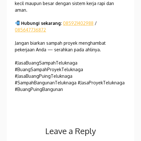
kecil maupun besar dengan sistem kerja rapi dan
aman.
Hubungi sekarang:
085921402988
/
085647736872
Jangan biarkan sampah proyek menghambat
pekerjaan Anda — serahkan pada ahlinya.
#JasaBuangSampahTeluknaga
#BuangSampahProyekTeluknaga
#JasaBuangPuingTeluknaga
#SampahBangunanTeluknaga #JasaProyekTeluknaga
#BuangPuingBangunan
Leave a Reply