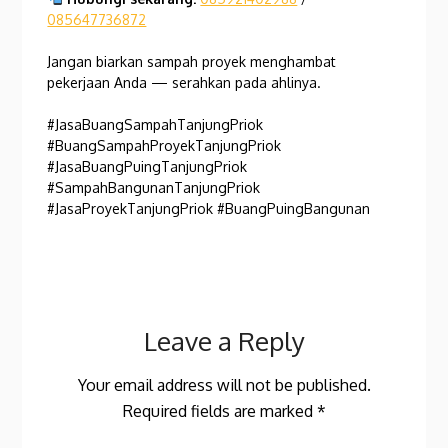
085647736872
Jangan biarkan sampah proyek menghambat
pekerjaan Anda — serahkan pada ahlinya.
#JasaBuangSampahTanjungPriok
#BuangSampahProyekTanjungPriok
#JasaBuangPuingTanjungPriok
#SampahBangunanTanjungPriok
#JasaProyekTanjungPriok #BuangPuingBangunan
Leave a Reply
Your email address will not be published.
Required fields are marked
*