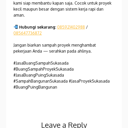
kami siap membantu kapan saja. Cocok untuk proyek
kecil maupun besar dengan sistem kerja rapi dan
aman.
Hubungi sekarang:
085921402988
/
085647736872
Jangan biarkan sampah proyek menghambat
pekerjaan Anda — serahkan pada ahlinya.
#JasaBuangSampahSukasada
#BuangSampahProyekSukasada
#JasaBuangPuingSukasada
#SampahBangunanSukasada #JasaProyekSukasada
#BuangPuingBangunan
Leave a Reply