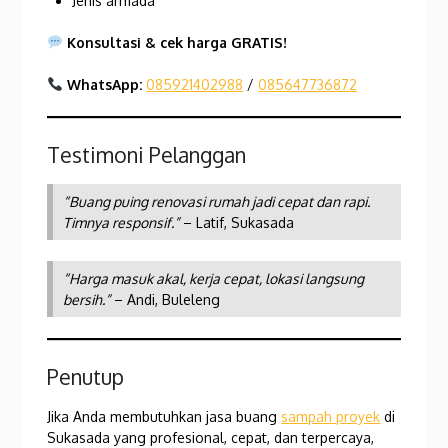
Jenis armada
Konsultasi & cek harga GRATIS!
WhatsApp:
085921402988
/
085647736872
Testimoni Pelanggan
“Buang puing renovasi rumah jadi cepat dan rapi.
Timnya responsif.”
– Latif, Sukasada
“Harga masuk akal, kerja cepat, lokasi langsung
bersih.”
– Andi, Buleleng
Penutup
Jika Anda membutuhkan jasa buang
sampah proyek
di
Sukasada yang profesional, cepat, dan terpercaya,