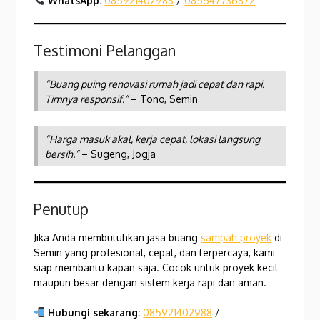
WhatsApp:
085921402988
/
085647736872
Testimoni Pelanggan
“Buang puing renovasi rumah jadi cepat dan rapi.
Timnya responsif.”
– Tono, Semin
“Harga masuk akal, kerja cepat, lokasi langsung
bersih.”
– Sugeng, Jogja
Penutup
Jika Anda membutuhkan jasa buang
sampah proyek
di
Semin yang profesional, cepat, dan terpercaya, kami
siap membantu kapan saja. Cocok untuk proyek kecil
maupun besar dengan sistem kerja rapi dan aman.
Hubungi sekarang:
085921402988
/