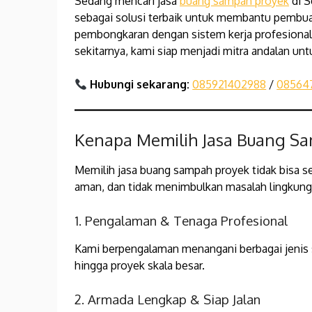
Sedang mencari jasa
buang sampah proyek
di S
sebagai solusi terbaik untuk membantu pembua
pembongkaran dengan sistem kerja profesional 
sekitarnya, kami siap menjadi mitra andalan unt
Hubungi sekarang:
085921402988
/
08564
Kenapa Memilih Jasa Buang Sa
Memilih jasa buang sampah proyek tidak bisa s
aman, dan tidak menimbulkan masalah lingku
1. Pengalaman & Tenaga Profesional
Kami berpengalaman menangani berbagai jenis s
hingga proyek skala besar.
2. Armada Lengkap & Siap Jalan