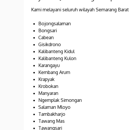
Kami melayani seluruh wilayah Semarang Barat a
Bojongsalaman
Bongsari
Cabean
Gisikdrono
Kalibanteng Kidul
Kalibanteng Kulon
Karangayu
Kembang Arum
Krapyak
Krobokan
Manyaran
Ngemplak Simongan
Salaman Mloyo
Tambakharjo
Tawang Mas
Tawangsari