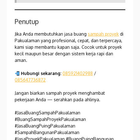
Penutup
Jika Anda membutuhkan jasa buang
sampah proyek
di
Pakualaman yang profesional, cepat, dan terpercaya,
kami siap membantu kapan saja. Cocok untuk proyek
kecil maupun besar dengan sistem kerja rapi dan
aman.
Hubungi sekarang:
085921402988
/
085647736872
Jangan biarkan sampah proyek menghambat
pekerjaan Anda — serahkan pada ahlinya.
#JasaBuangSampahPakualaman
#BuangSampahProyekPakualaman
#JasaBuangPuingPakualaman
#SampahBangunanPakualaman
#JasaProyekPakualaman #BuangPuingBangunan