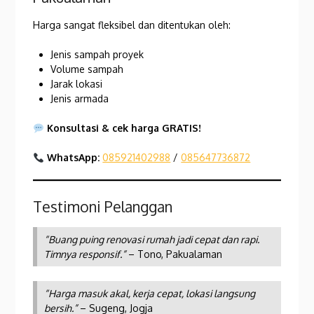
Harga sangat fleksibel dan ditentukan oleh:
Jenis sampah proyek
Volume sampah
Jarak lokasi
Jenis armada
Konsultasi & cek harga GRATIS!
WhatsApp:
085921402988
/
085647736872
Testimoni Pelanggan
“Buang puing renovasi rumah jadi cepat dan rapi.
Timnya responsif.”
– Tono, Pakualaman
“Harga masuk akal, kerja cepat, lokasi langsung
bersih.”
– Sugeng, Jogja