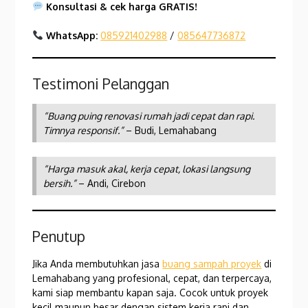
Konsultasi & cek harga GRATIS!
WhatsApp:
085921402988
/
085647736872
Testimoni Pelanggan
“Buang puing renovasi rumah jadi cepat dan rapi.
Timnya responsif.”
– Budi, Lemahabang
“Harga masuk akal, kerja cepat, lokasi langsung
bersih.”
– Andi, Cirebon
Penutup
Jika Anda membutuhkan jasa
buang sampah proyek
di
Lemahabang yang profesional, cepat, dan terpercaya,
kami siap membantu kapan saja. Cocok untuk proyek
kecil maupun besar dengan sistem kerja rapi dan