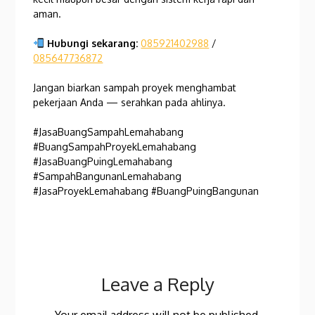
aman.
Hubungi sekarang:
085921402988
/
085647736872
Jangan biarkan sampah proyek menghambat
pekerjaan Anda — serahkan pada ahlinya.
#JasaBuangSampahLemahabang
#BuangSampahProyekLemahabang
#JasaBuangPuingLemahabang
#SampahBangunanLemahabang
#JasaProyekLemahabang #BuangPuingBangunan
Leave a Reply